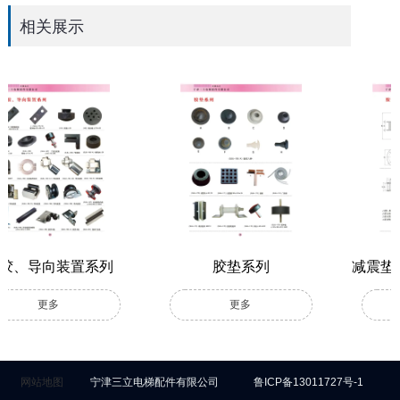
相关展示
装置系列
胶垫系列
减震垫-宁津三
有限公
多
更多
更多
网站地图
宁津三立电梯配件有限公司
鲁ICP备13011727号-1