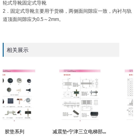
轮式导靴固定式导靴
2．固定式导靴主要用于货梯，两侧面间隙应一致，内衬与轨
道顶面间隙应为0.5～2mm。
相关展示
列
减震垫-宁津三立电梯部件
胶垫系列